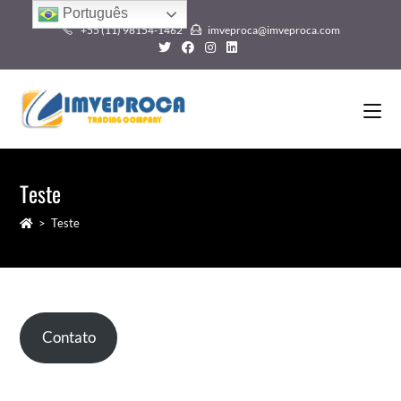
Português
+55 (11) 98154-1462
imveproca@imveproca.com
Teste
>
Teste
Contato