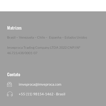
Matrizes
Brasil – Venezuela – Chile – Espanha – Estados Unidos
Imveproca Trading Company LTDA 2022 CNPJ Nº
46.723.438/0001-07
Contato
imveproca@imveproca.com
+55 (11) 98154-1462 - Brasil