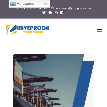
Português
+55 (11) 98154-1462
imveproca@imveproca.com