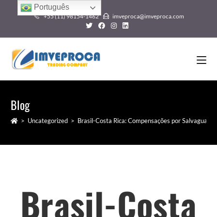
Português
+55 (11) 98154-1462
imveproca@imveproca.com
Blog
>
Uncategorized
>
Brasil-Costa Rica: Compensações por Salvaguarda
Brasil-Costa