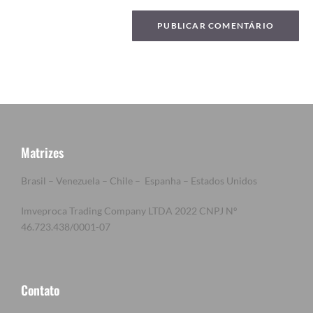
Matrizes
Brasil – Venezuela – Chile – Espanha – Estados Unidos
Imveproca Trading Company LTDA 2022 CNPJ Nº
46.723.438/0001-07
Contato