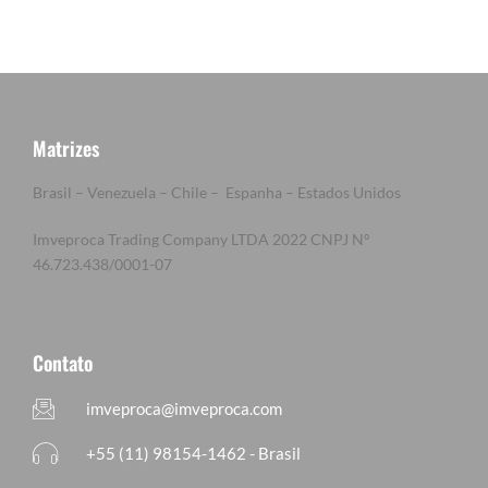
Matrizes
Brasil – Venezuela – Chile – Espanha – Estados Unidos
Imveproca Trading Company LTDA 2022 CNPJ Nº
46.723.438/0001-07
Contato
imveproca@imveproca.com
+55 (11) 98154-1462 - Brasil