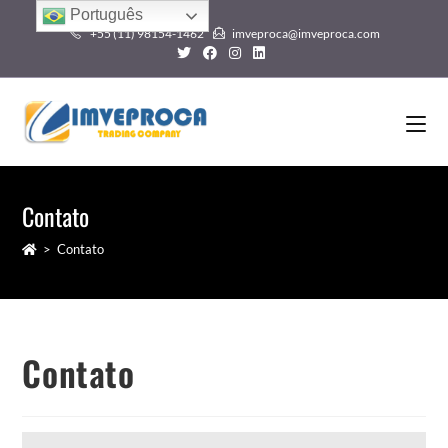
Português
+55 (11) 98154-1462
imveproca@imveproca.com
Contato
>
Contato
Contato